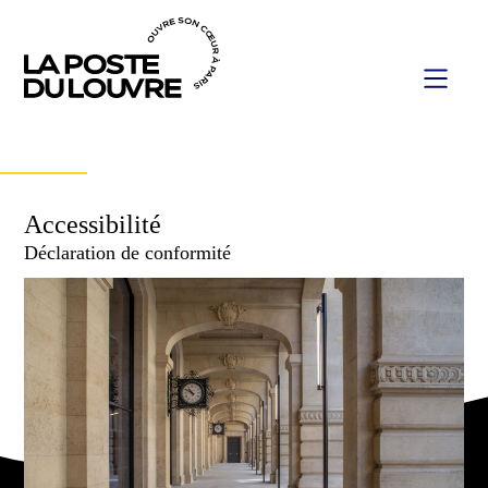
Aller
au
contenu
MENU
principal
Accessibilité
Déclaration de conformité