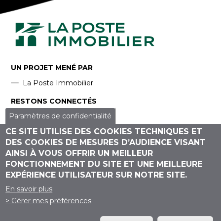
UN PROJET MENÉ PAR
La Poste Immobilier
RESTONS CONNECTÉS
Paramètres de confidentialité
Nous contacter
CE SITE UTILISE DES COOKIES TECHNIQUES ET
linkedin
twitter
youtube
DES COOKIES DE MESURES D’AUDIENCE VISANT
AINSI À VOUS OFFRIR UN MEILLEUR
FONCTIONNEMENT DU SITE ET UNE MEILLEURE
EXPÉRIENCE UTILISATEUR SUR NOTRE SITE.
© 2024 - 2028 Poste Immo | Tous droits réservés
En savoir plus
FOOTER
Mentions légales
Accessibilité : non conforme
Plan du site
MENU
> Gérer mes préférences